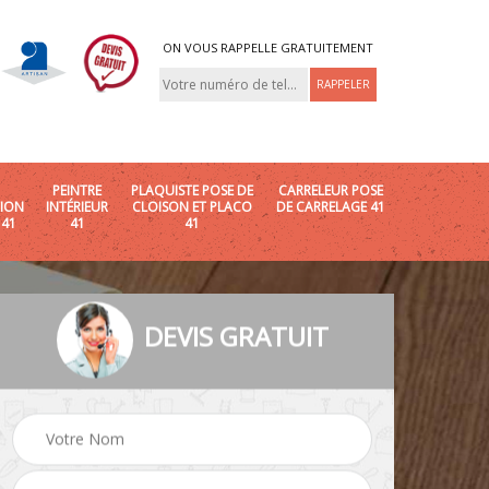
ON VOUS RAPPELLE GRATUITEMENT
PEINTRE
PLAQUISTE POSE DE
CARRELEUR POSE
ION
INTÉRIEUR
CLOISON ET PLACO
DE CARRELAGE 41
 41
41
41
DEVIS GRATUIT