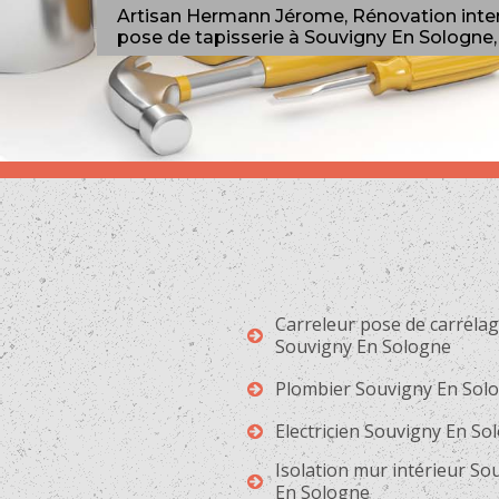
Artisan Hermann Jérome, Rénovation interie
pose de tapisserie à Souvigny En Sologne,
Carreleur pose de carrela
Souvigny En Sologne
Plombier Souvigny En Sol
Electricien Souvigny En So
Isolation mur intérieur So
En Sologne