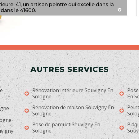
ure, 41, un artisan peintre qui excelle dans la
 dans le 41600.
AUTRES SERVICES
ge
Rénovation intérieure Souvigny En
Pose
Sologne
En S
Rénovation de maison Souvigny En
Peint
ogne
Sologne
Solo
logne
Pose de parquet Souvigny En
Plaqu
Sologne
Souv
uvigny