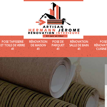
POSE TAPISSERIE
RÉNOVATION
POSE DE
RÉNOVATION
POSE
ET TOILE DE VERRE
DE MAISON
PARQUET
SALLE DE BAIN
RÉNOVAT
41
41
41
41
CUISINE