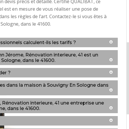
 un devis précis et détaillé. Certifié QUALIBAT, ce
l est en mesure de vous réaliser une pose de
ns les règles de l’art. Contactez-le si vous êtes à
Sologne, dans le 41600.
ionnels calculent-ils les tarifs ?
n Jérome, Rénovation interieure, 41 est un
Sologne, dans le 41600.
der ?
ries dans la maison à Souvigny En Sologne dans
Rénovation interieure, 41 une entreprise une
ne, dans le 41600.