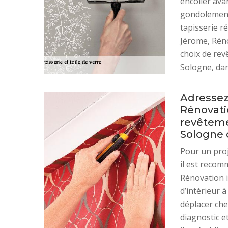
encoller ava
gondolements
tapisserie r
Jérome, Rénov
choix de rev
Sologne, dan
Adressez
Rénovati
revêteme
Sologne 
Pour un proj
il est reco
Rénovation i
d’intérieur 
déplacer che
diagnostic e