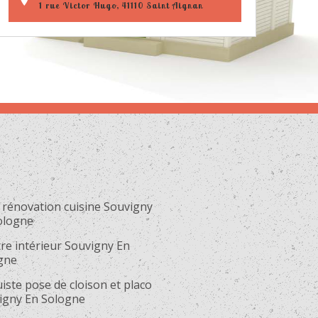
1 rue Victor Hugo, 41110 Saint Aignan
 rénovation cuisine Souvigny
ologne
re intérieur Souvigny En
gne
iste pose de cloison et placo
igny En Sologne