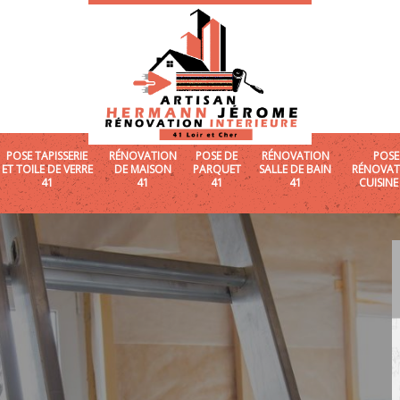
POSE TAPISSERIE
RÉNOVATION
POSE DE
RÉNOVATION
POSE
ET TOILE DE VERRE
DE MAISON
PARQUET
SALLE DE BAIN
RÉNOVAT
41
41
41
41
CUISINE