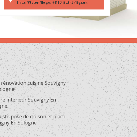
1 rue Victor Hugo, 41110 Saint Aignan
 rénovation cuisine Souvigny
ologne
re intérieur Souvigny En
gne
iste pose de cloison et placo
igny En Sologne