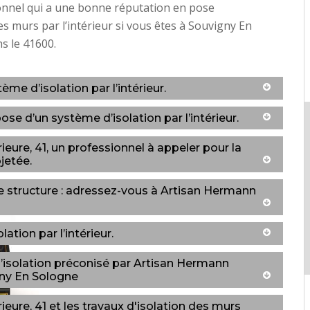
onnel qui a une bonne réputation en pose
des murs par l’intérieur si vous êtes à Souvigny En
s le 41600.
ème d’isolation par l’intérieur.
ose d’un système d’isolation par l’intérieur.
ure, 41, un professionnel à appeler pour la
jetée.
ne structure : adressez-vous à Artisan Hermann
ation par l’intérieur.
’isolation préconisé par Artisan Hermann
gny En Sologne
ure, 41 et les travaux d'isolation des murs