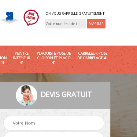
ON VOUS RAPPELLE GRATUITEMENT
PEINTRE
PLAQUISTE POSE DE
CARRELEUR POSE
ION
INTÉRIEUR
CLOISON ET PLACO
DE CARRELAGE 41
 41
41
41
DEVIS GRATUIT