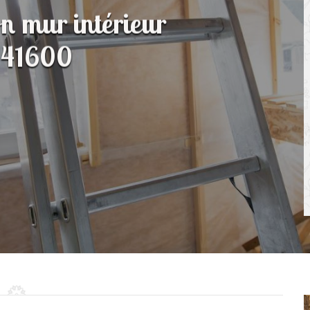
on mur intérieur
 41600