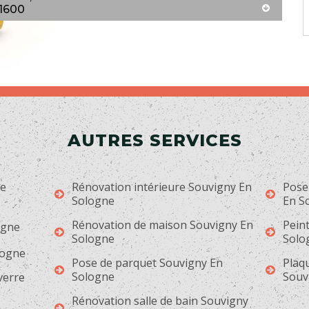
41600
AUTRES SERVICES
ge
Rénovation intérieure Souvigny En
Pose
Sologne
En S
Rénovation de maison Souvigny En
Peint
ogne
Sologne
Solo
logne
Pose de parquet Souvigny En
Plaqu
Sologne
Souv
 verre
Rénovation salle de bain Souvigny