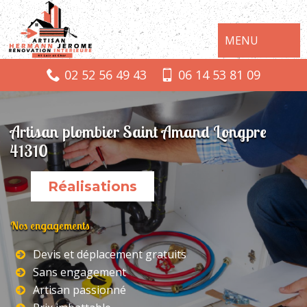
MENU
02 52 56 49 43
06 14 53 81 09
Artisan plombier Saint Amand Longpre
41310
Réalisations
Nos engagements
Devis et déplacement gratuits
Sans engagement
Artisan passionné