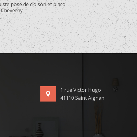
iste pose de cloison et placo
 Cheverny
1 rue Victor Hugo
41110 Saint Aignan