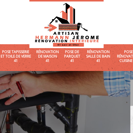
POSE TAPISSERIE
RÉNOVATION
POSE DE
RÉNOVATION
POSE
ET TOILE DE VERRE
DE MAISON
PARQUET
SALLE DE BAIN
RÉNOVAT
41
41
41
41
CUISINE