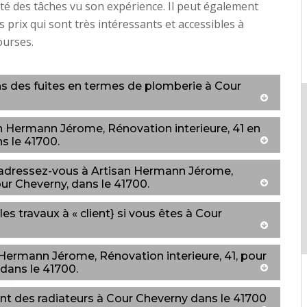
ité des tâches vu son expérience. Il peut également
 prix qui sont très intéressants et accessibles à
ourses.
ns des fuites en termes de plomberie à Cour
an Hermann Jérome, Rénovation interieure, 41 en
s le 41700.
 adressez-vous à Artisan Hermann Jérome,
our Cheverny, dans le 41700.
s travaux à « client} si vous êtes à Cour
 Hermann Jérome, Rénovation interieure, 41, pour
dans le 41700.
nt des radiateurs à Cour Cheverny dans le 41700