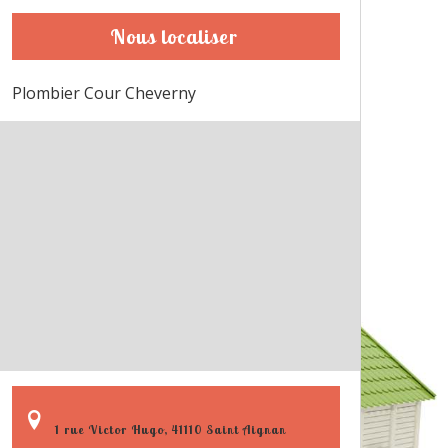
Nous localiser
Plombier Cour Cheverny
1 rue Victor Hugo, 41110 Saint Aignan