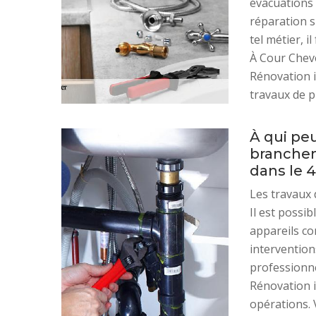
évacuations 
réparation si
tel métier, i
À Cour Chev
Rénovation i
travaux de p
À qui peu
branchem
dans le 
Les travaux 
Il est possi
appareils co
interventions
professionne
Rénovation i
opérations. V