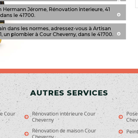
n Hermann Jérome, Rénovation interieure, 41
 dans le 41700.
bain dans les normes, adressez-vous à Artisan
, un plombier à Cour Cheverny, dans le 41700.
AUTRES SERVICES
ge Cour
Rénovation intérieure Cour
Pose
Cheverny
Chev
Rénovation de maison Cour
Pein
Cheverny