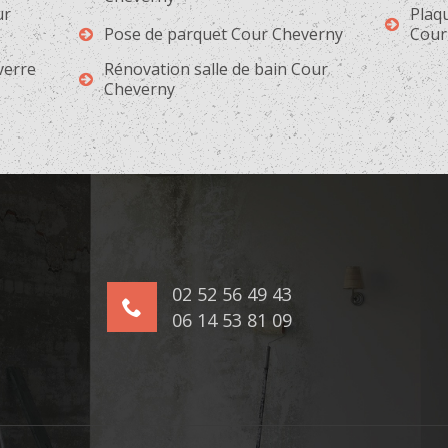
ur
Plaqu
Pose de parquet Cour Cheverny
Cour
 verre
Rénovation salle de bain Cour
Cheverny
02 52 56 49 43
06 14 53 81 09