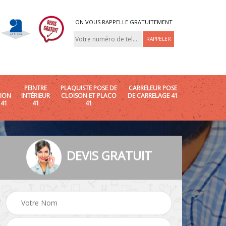
ON VOUS RAPPELLE GRATUITEMENT
PEINTRE
PLAQUISTE POSE DE
CARRELEUR POSE
ION
INTÉRIEUR
CLOISON ET PLACO
DE CARRELAGE 41
 41
41
41
DEVIS GRATUIT