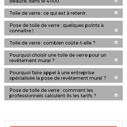
Beauce, dans le 41100.
Toile de verre : ce qui est à retenir.
Pose de toile de verre : quelques points à
connaitre !
Toile de verre : combien coûte-t-elle ?
Pourquoi choisir une toile de verre pour un
revêtement mural ?
Pourquoi faire appel à une entreprise
spécialisée la pose de revêtement mural ?
Pose de toile de verre : comment les
professionnels calculent-ils les tarifs ?