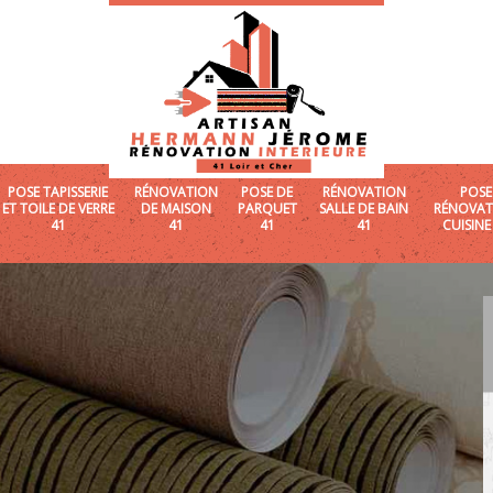
POSE TAPISSERIE
RÉNOVATION
POSE DE
RÉNOVATION
POSE
ET TOILE DE VERRE
DE MAISON
PARQUET
SALLE DE BAIN
RÉNOVAT
41
41
41
41
CUISINE