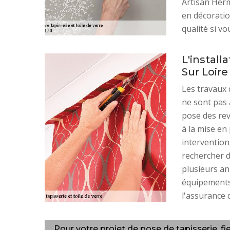
Artisan Herm
en décoratio
qualité si vo
L'instal
Sur Loire
Les travaux 
ne sont pas à
pose des rev
à la mise en
interventions
rechercher d
plusieurs an
équipements 
l'assurance d
Pour votre projet de pose de tapisserie, fi