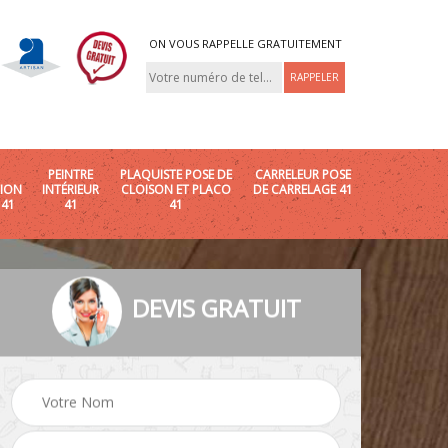
ON VOUS RAPPELLE GRATUITEMENT
PEINTRE
PLAQUISTE POSE DE
CARRELEUR POSE
ION
INTÉRIEUR
CLOISON ET PLACO
DE CARRELAGE 41
 41
41
41
DEVIS GRATUIT