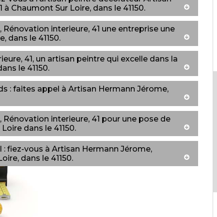
 à Chaumont Sur Loire, dans le 41150.
Rénovation interieure, 41 une entreprise une
, dans le 41150.
ure, 41, un artisan peintre qui excelle dans la
ans le 41150.
s : faites appel à Artisan Hermann Jérome,
Rénovation interieure, 41 pour une pose de
oire dans le 41150.
 : fiez-vous à Artisan Hermann Jérome,
ire, dans le 41150.