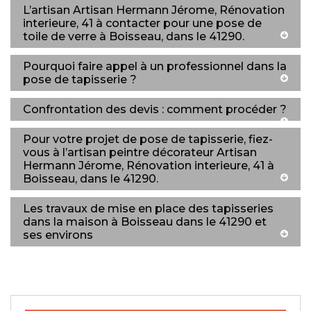
L’artisan Artisan Hermann Jérome, Rénovation
interieure, 41 à contacter pour une pose de
toile de verre à Boisseau, dans le 41290.
Pourquoi faire appel à un professionnel dans la
pose de tapisserie ?
Confrontation des devis : comment procéder ?
Pour votre projet de pose de tapisserie, fiez-
vous à l’artisan peintre décorateur Artisan
Hermann Jérome, Rénovation interieure, 41 à
Boisseau, dans le 41290.
Les travaux de mise en place des tapisseries
dans la maison à Boisseau dans le 41290 et
ses environs