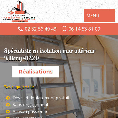
MENU
02 52 56 49 43
06 14 53 81 09
Spécialiste en isolation mur intérieur
Villeny 41220
Réalisations
Nos engagements
Devis et déplacement gratuits
Sans engagement
Artisan passionné