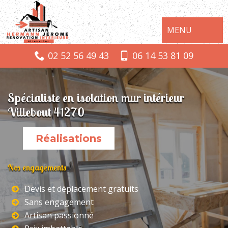
MENU
02 52 56 49 43
06 14 53 81 09
Spécialiste en isolation mur intérieur
Villebout 41270
Réalisations
Nos engagements
Devis et déplacement gratuits
Sans engagement
Artisan passionné