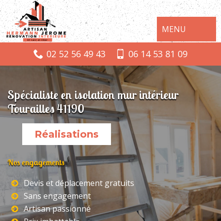
MENU
02 52 56 49 43
06 14 53 81 09
Spécialiste en isolation mur intérieur
Tourailles 41190
Réalisations
Nos engagements
Devis et déplacement gratuits
Sans engagement
Artisan passionné