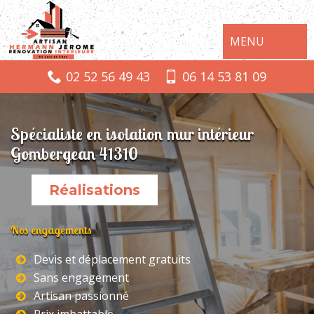
MENU
02 52 56 49 43
06 14 53 81 09
Spécialiste en isolation mur intérieur
Gombergean 41310
Réalisations
Nos engagements
Devis et déplacement gratuits
Sans engagement
Artisan passionné