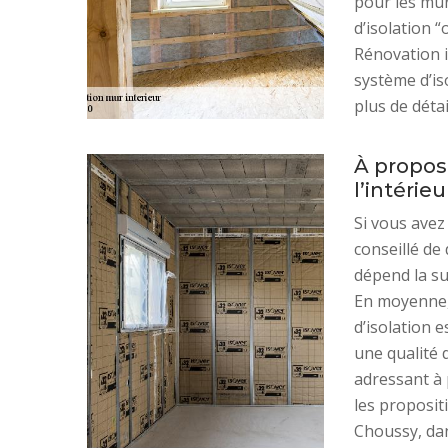
pour les mur
d’isolation 
Rénovation i
système d’is
plus de déta
À propos
l’intérieu
Si vous avez 
conseillé de
dépend la su
En moyenne, 
d’isolation e
une qualité d
adressant à 
les proposit
Choussy, dan