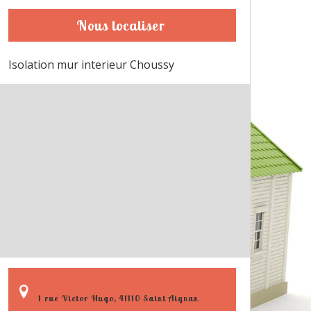
Nous localiser
Isolation mur interieur Choussy
1 rue Victor Hugo, 41110 Saint Aignan