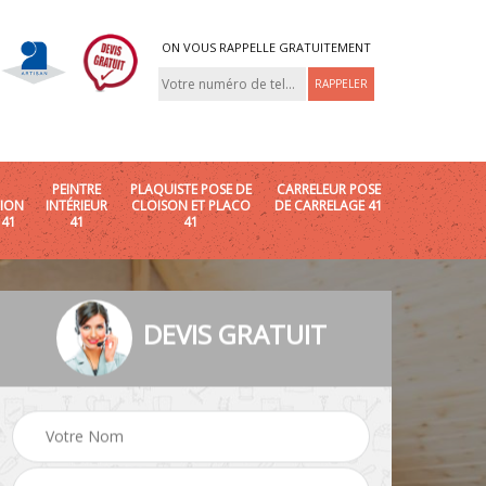
ON VOUS RAPPELLE GRATUITEMENT
PEINTRE
PLAQUISTE POSE DE
CARRELEUR POSE
ION
INTÉRIEUR
CLOISON ET PLACO
DE CARRELAGE 41
 41
41
41
DEVIS GRATUIT