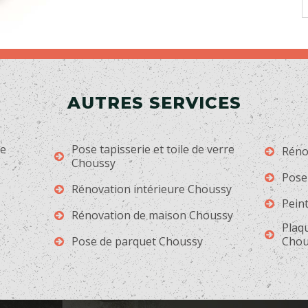
AUTRES SERVICES
ge
Pose tapisserie et toile de verre
Réno
Choussy
Pose
Rénovation intérieure Choussy
Pein
Rénovation de maison Choussy
Plaqu
Pose de parquet Choussy
Chou