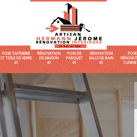
POSE TAPISSERIE
RÉNOVATION
POSE DE
RÉNOVATION
POSE
ET TOILE DE VERRE
DE MAISON
PARQUET
SALLE DE BAIN
RÉNOVAT
41
41
41
41
CUISINE