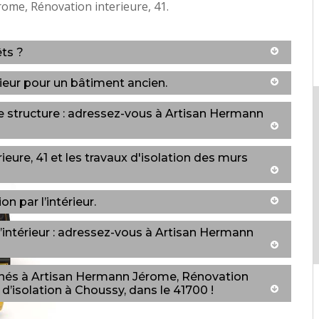
ome, Rénovation interieure, 41.
êts ?
rieur pour un bâtiment ancien.
ne structure : adressez-vous à Artisan Hermann
ure, 41 et les travaux d'isolation des murs
n par l’intérieur.
l’intérieur : adressez-vous à Artisan Hermann
nnés à Artisan Hermann Jérome, Rénovation
 d’isolation à Choussy, dans le 41700 !