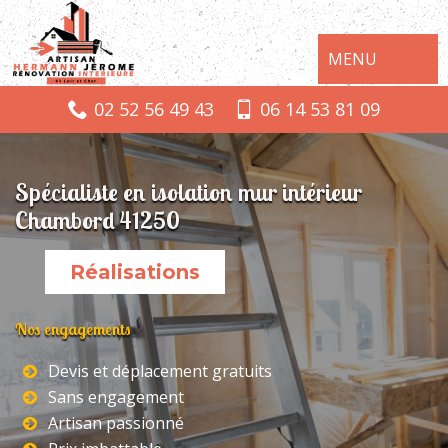
MENU
02 52 56 49 43
06 14 53 81 09
Spécialiste en isolation mur intérieur
Chambord 41250
Réalisations
Nos engagements
Devis et déplacement gratuits
Sans engagement
Artisan passionné