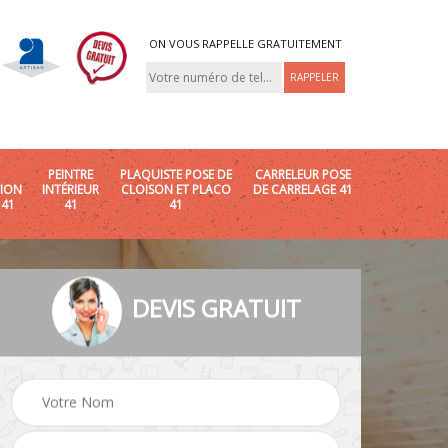
ON VOUS RAPPELLE GRATUITEMENT
PEINTRE
PLAQUISTE POSE DE
CARRELEUR POSE
ION
INTÉRIEUR
CLOISON ET PLACO
DE CARRELAGE 41
 41
41
41
DEVIS GRATUIT