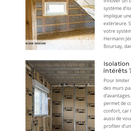
innover un b
système d’iso
implique un
extérieure. 
votre systèm
Hermann Jéro
Boursay, da
Isolatio
intérêts 
Pour limiter
des murs par
d’avantages.
permet de co
confort, car 
aussi de vou
profiter d’u