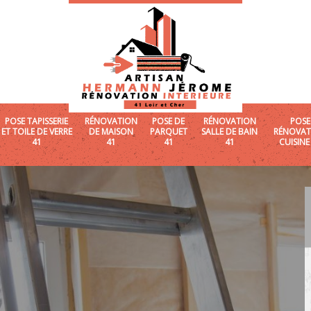
POSE TAPISSERIE
RÉNOVATION
POSE DE
RÉNOVATION
POSE
ET TOILE DE VERRE
DE MAISON
PARQUET
SALLE DE BAIN
RÉNOVAT
41
41
41
41
CUISINE