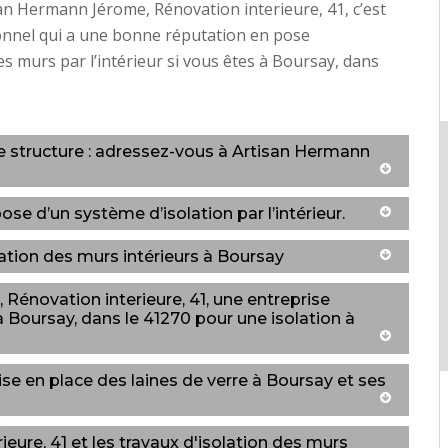
an Hermann Jérome, Rénovation interieure, 41, c’est
onnel qui a une bonne réputation en pose
des murs par l’intérieur si vous êtes à Boursay, dans
ne structure : adressez-vous à Artisan Hermann
ose d’un système d’isolation par l’intérieur.
lation des murs intérieurs à Boursay
énovation interieure, 41, une entreprise
à Boursay, dans le 41270 pour une isolation à
ise en place des laines de verre à Boursay et ses
ure, 41 et les travaux d'isolation des murs