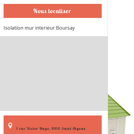
Nous localiser
Isolation mur interieur Boursay
1 rue Victor Hugo, 41110 Saint Aignan