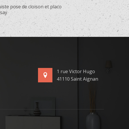
iste pose de cloison et placo
say
1 rue Victor Hugo
41110 Saint Aignan