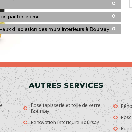
n par l’intérieur.
avaux d'isolation des murs intérieurs à Boursay
AUTRES SERVICES
ge
Pose tapisserie et toile de verre
Réno
Boursay
Pose
Rénovation intérieure Boursay
Pein