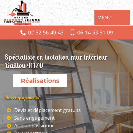
MENU
02 52 56 49 43
06 14 53 81 09
Spécialiste en isolation mur intérieur
Baillou 41170
Réalisations
Nos engagements
Devis et déplacement gratuits
Sans engagement
Artisan passionné