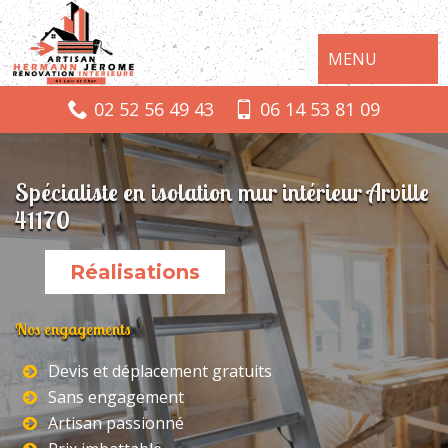
MENU
02 52 56 49 43
06 14 53 81 09
Spécialiste en isolation mur intérieur Arville
41170
Réalisations
Nos engagements
Devis et déplacement gratuits
Sans engagement
Artisan passionné