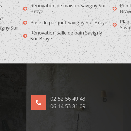
Rénovation de maison Savigny Sur
Peint
e
Braye
Bray
aye
Plaqu
Pose de parquet Savigny Sur Braye
Savi
vigny Sur
Rénovation salle de bain Savigny
Sur Braye
02 52 56 49 43
06 14 53 81 09