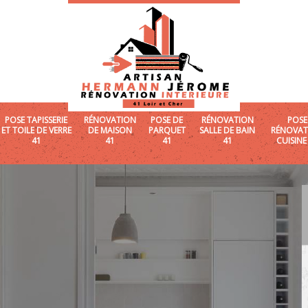
POSE TAPISSERIE
RÉNOVATION
POSE DE
RÉNOVATION
POSE
ET TOILE DE VERRE
DE MAISON
PARQUET
SALLE DE BAIN
RÉNOVAT
41
41
41
41
CUISINE