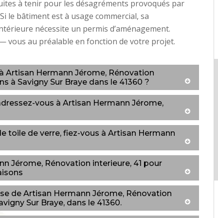
uites à tenir pour les désagréments provoqués par
 Si le bâtiment est à usage commercial, sa
intérieure nécessite un permis d’aménagement.
 vous au préalable en fonction de votre projet.
ce à Artisan Hermann Jérome, Rénovation
ons à Savigny Sur Braye dans le 41360 ?
: adressez-vous à Artisan Hermann Jérome,
de toile de verre, fiez-vous à Artisan Hermann
nn Jérome, Rénovation interieure, 41 pour
aisons
ertise de Artisan Hermann Jérome, Rénovation
Savigny Sur Braye, dans le 41360.