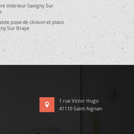
re intérieur Savigny Sur
e
iste pose de cloison et placo
gny Sur Braye
1 rue Victor Hugo
41110 Saint Aignan