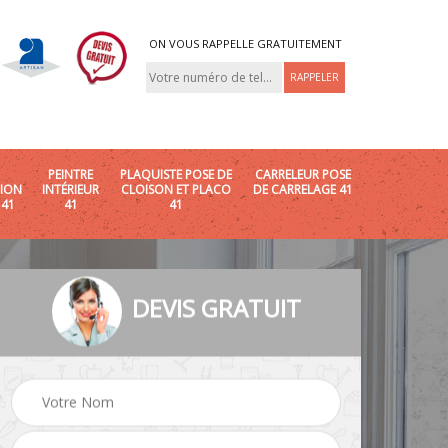
ON VOUS RAPPELLE GRATUITEMENT
PEINTRE
PLAQUISTE POSE DE
CARRELEUR POSE
ION
INTÉRIEUR
CLOISON ET PLACO
DE CARRELAGE 41
 41
41
41
DEVIS GRATUIT