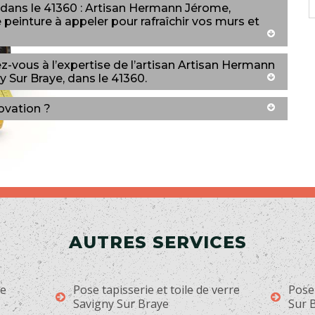
, dans le 41360 : Artisan Hermann Jérome,
 peinture à appeler pour rafraîchir vos murs et
ez-vous à l’expertise de l’artisan Artisan Hermann
y Sur Braye, dans le 41360.
ovation ?
AUTRES SERVICES
ge
Pose tapisserie et toile de verre
Pose
Savigny Sur Braye
Sur 