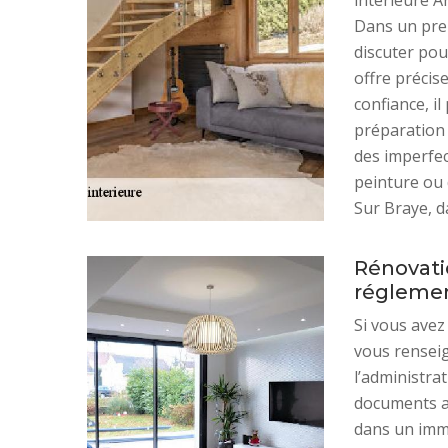
intérieure A
Dans un prem
discuter pou
offre précise
confiance, i
préparation 
des imperfec
peinture ou 
Sur Braye, d
Rénovatio
réglemen
Si vous avez
vous renseig
l’administra
documents ad
dans un imm