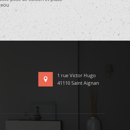
geou
1 rue Victor Hugo
41110 Saint Aignan