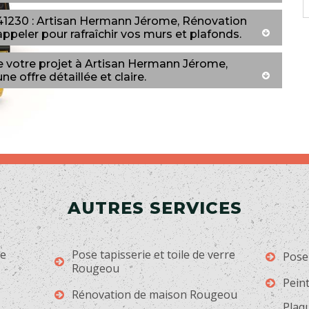
 41230 : Artisan Hermann Jérome, Rénovation
appeler pour rafraîchir vos murs et plafonds.
de votre projet à Artisan Hermann Jérome,
ne offre détaillée et claire.
AUTRES SERVICES
ge
Pose tapisserie et toile de verre
Pose
Rougeou
Pein
Rénovation de maison Rougeou
Plaqu