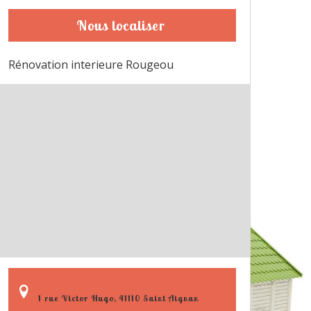
Nous localiser
Rénovation interieure Rougeou
1 rue Victor Hugo, 41110 Saint Aignan