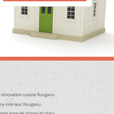
 rénovation cuisine Rougeou
tre intérieur Rougeou
iste pose de cloison et placo