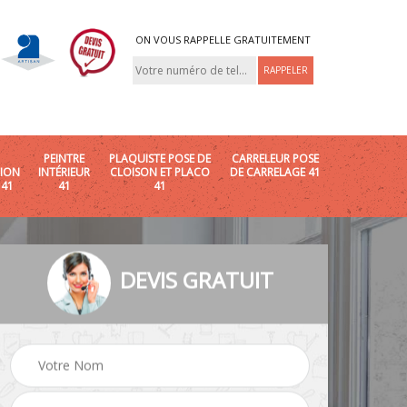
ON VOUS RAPPELLE GRATUITEMENT
PEINTRE
PLAQUISTE POSE DE
CARRELEUR POSE
ION
INTÉRIEUR
CLOISON ET PLACO
DE CARRELAGE 41
 41
41
41
DEVIS GRATUIT