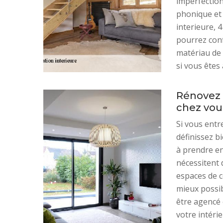
imperfection
phonique et
interieure, 
pourrez conf
matériau de 
si vous êtes
Rénovez 
chez vou
Si vous entr
définissez b
à prendre en 
nécessitent 
espaces de co
mieux possibl
être agencé 
votre intéri