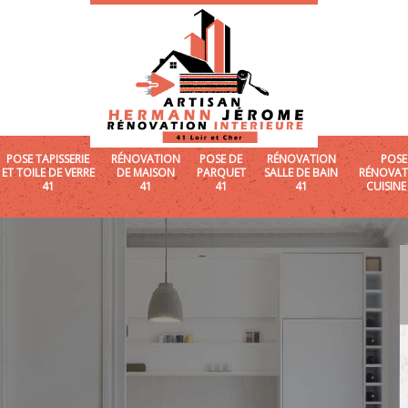
POSE TAPISSERIE
RÉNOVATION
POSE DE
RÉNOVATION
POSE
ET TOILE DE VERRE
DE MAISON
PARQUET
SALLE DE BAIN
RÉNOVAT
41
41
41
41
CUISINE