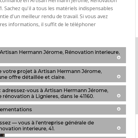
e confiance en Artisan Hermann Jérome, Rénovation
1. Sachez qu'il a tous les matériels indispensables
ntie d'un meilleur rendu de travail. Si vous avez
es informations, il suffit de le téléphoner
z Artisan Hermann Jérome, Rénovation interieure,
de votre projet à Artisan Hermann Jérome,
ne offre détaillée et claire.
r : adressez-vous à Artisan Hermann Jérome,
e rénovation à Lignieres, dans le 41160.
glementations
ssez — vous à l’entreprise générale de
vation interieure, 41.