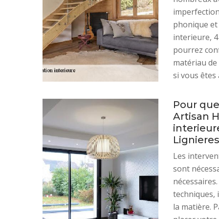
imperfection
phonique et
interieure, 
pourrez conf
matériau de 
si vous êtes 
Pour quel
Artisan 
interieur
Lignieres
Les interven
sont nécess
nécessaires.
techniques, 
la matière. 