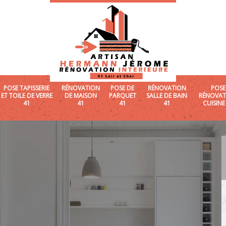
POSE TAPISSERIE
RÉNOVATION
POSE DE
RÉNOVATION
POSE
ET TOILE DE VERRE
DE MAISON
PARQUET
SALLE DE BAIN
RÉNOVAT
41
41
41
41
CUISINE