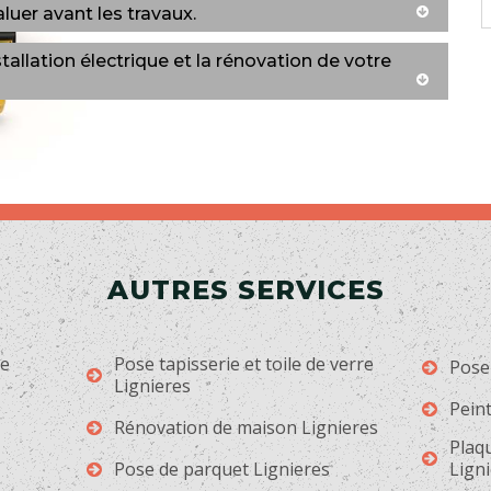
luer avant les travaux.
llation électrique et la rénovation de votre
AUTRES SERVICES
ge
Pose tapisserie et toile de verre
Pose
Lignieres
Peint
Rénovation de maison Lignieres
Plaqu
Pose de parquet Lignieres
Lign