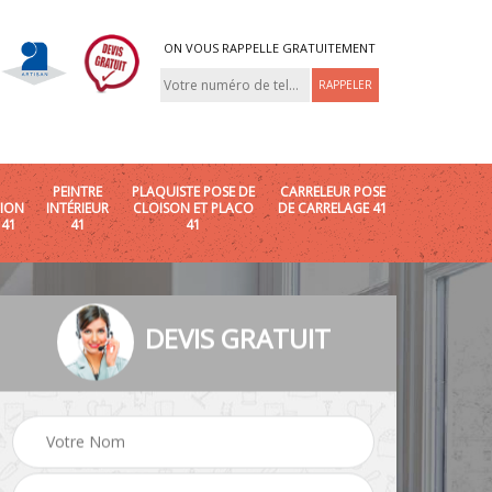
ON VOUS RAPPELLE GRATUITEMENT
PEINTRE
PLAQUISTE POSE DE
CARRELEUR POSE
ION
INTÉRIEUR
CLOISON ET PLACO
DE CARRELAGE 41
 41
41
41
DEVIS GRATUIT