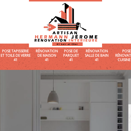
POSE TAPISSERIE
RÉNOVATION
POSE DE
RÉNOVATION
POSE
ET TOILE DE VERRE
DE MAISON
PARQUET
SALLE DE BAIN
RÉNOVAT
41
41
41
41
CUISINE