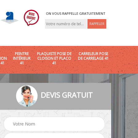
ON VOUS RAPPELLE GRATUITEMENT
PEINTRE
PLAQUISTE POSE DE
CARRELEUR POSE
ION
INTÉRIEUR
CLOISON ET PLACO
DE CARRELAGE 41
 41
41
41
DEVIS GRATUIT