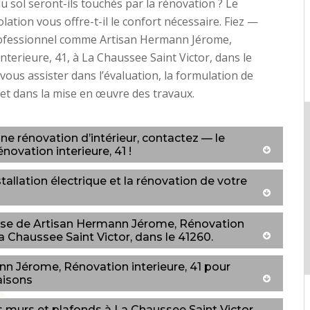
 sol seront-ils touchés par la rénovation ? Le
lation vous offre-t-il le confort nécessaire. Fiez —
rofessionnel comme Artisan Hermann Jérome,
nterieure, 41, à La Chaussee Saint Victor, dans le
vous assister dans l’évaluation, la formulation de
 et dans la mise en œuvre des travaux.
ne rénovation d’intérieur, contactez — le
ovation interieure, 41 !
llation électrique et la rénovation de votre
ertise de Artisan Hermann Jérome, Rénovation
La Chaussee Saint Victor, dans le 41260.
nn Jérome, Rénovation interieure, 41 pour
aisons
s murs et plafonds à La Chaussee Saint Victor,