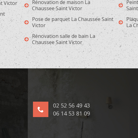
Rénovation de maison La
Pein
t Victor
Chaussee Saint Victor
Saint
int
Pose de parquet La Chaussee Saint
Plaqu
Victor
La C
Rénovation salle de bain La
Chaussee Saint Victor
02 52 56 49 43
06 14 53 81 09