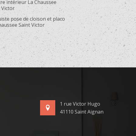
tre intérieur La Chaussee
 Victor
iste pose de cloison et placo
haussee Saint Victor
1 rue Victor Hugo
41110 Saint Aignan