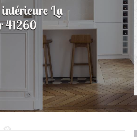
 intérieure La
or 41260