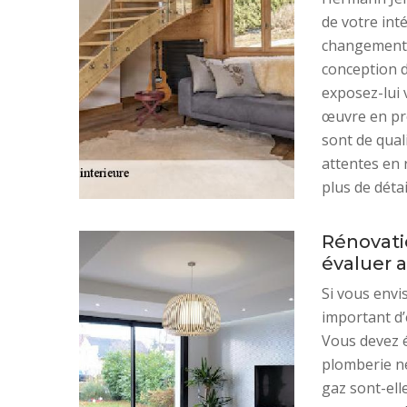
de votre inté
changement 
conception d
exposez-lui 
œuvre en pro
sont de qual
attentes en 
plus de détai
Rénovatio
évaluer a
Si vous envi
important d’
Vous devez év
plomberie né
gaz sont-ell