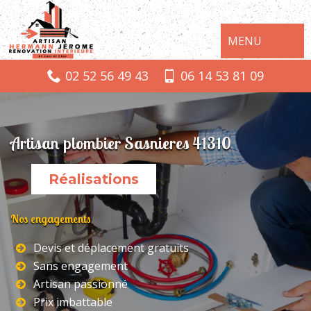
MENU
02 52 56 49 43
06 14 53 81 09
Artisan plombier Sasnieres 41310
Réalisations
Nos engagements
Devis et déplacement gratuits
Sans engagement
Artisan passionné
Prix imbattable