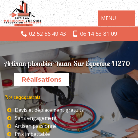
MENU
02 52 56 49 43
06 14 53 81 09
Artisan plombier Ruan Sur Egvonne 41270
Réalisations
Nos engagements
Devis et déplacement gratuits
Sans engagement
Artisan passionné
Prix imbattable