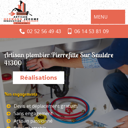
MENU
02 52 56 49 43
06 14 53 81 09
Artisan plombier Pierrefitte Sur Sauldre
41300
Réalisations
Nos engagements
Devis et déplacement gratuits
Sans engagement
Artisan passionné