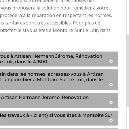
otre installation et détectera les causes des
l vous proposera la solution pour remédier à votre
 procédera à la réparation en respectant les normes.
s tarifaires sont très accessibles. Pour plus de
ontactez-le si vous êtes à Montoire Sur Le Loir, dans
-vous à Artisan Hermann Jérome, Rénovation
e Loir, dans le 41800.
bain dans les normes, adressez-vous à Artisan
 un plombier à Montoire Sur Le Loir, dans le
ar Artisan Hermann Jérome, Rénovation
s travaux à « client} si vous êtes à Montoire Sur