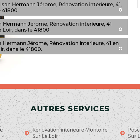
tisan Hermann Jérome, Rénovation interieure, 41,
e 41800.
n Hermann Jérome, Rénovation interieure, 41
 Loir, dans le 41800.
an Hermann Jérome, Rénovation interieure, 41 en
r, dans le 41800.
AUTRES SERVICES
ge
Rénovation intérieure Montoire
Pose
Sur Le Loir
Sur L