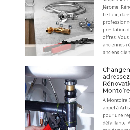
Jérome, Réno
Le Loir, dan
professionne
prestation d
offres. Vous
anciennes ré
anciens clien
Changeme
adressez
Rénovatio
Montoire 
À Montoire S
appel à Arti
pour une ré
défaillante. 