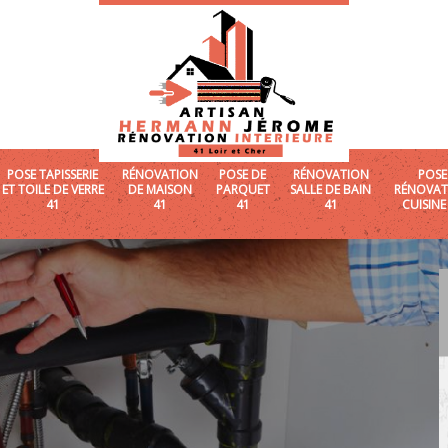
POSE TAPISSERIE
RÉNOVATION
POSE DE
RÉNOVATION
POSE
ET TOILE DE VERRE
DE MAISON
PARQUET
SALLE DE BAIN
RÉNOVAT
41
41
41
41
CUISINE