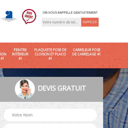
ON VOUS RAPPELLE GRATUITEMENT
PEINTRE
PLAQUISTE POSE DE
CARRELEUR POSE
ION
INTÉRIEUR
CLOISON ET PLACO
DE CARRELAGE 41
 41
41
41
DEVIS GRATUIT