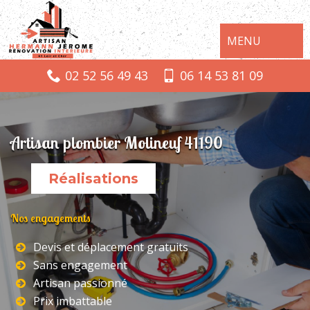
MENU
02 52 56 49 43
06 14 53 81 09
Artisan plombier Molineuf 41190
Réalisations
Nos engagements
Devis et déplacement gratuits
Sans engagement
Artisan passionné
Prix imbattable