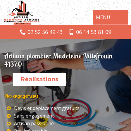
MENU
02 52 56 49 43
06 14 53 81 09
Artisan plombier Madeleine Villefrouin
41370
Réalisations
Nos engagements
Devis et déplacement gratuits
Sans engagement
Artisan passionné