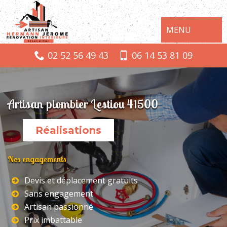
MENU
02 52 56 49 43
06 14 53 81 09
Artisan plombier Lestiou 41500
Réalisations
Nos engagements
Devis et déplacement gratuits
Sans engagement
Artisan passionné
Prix imbattable