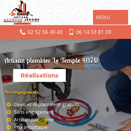
MENU
02 52 56 49 43
06 14 53 81 09
Artisan plombier Le Temple 41170
Réalisations
Nos engagements
Devis et déplacement gratuits
Sans engagement
Artisan passionné
Prix imbattable