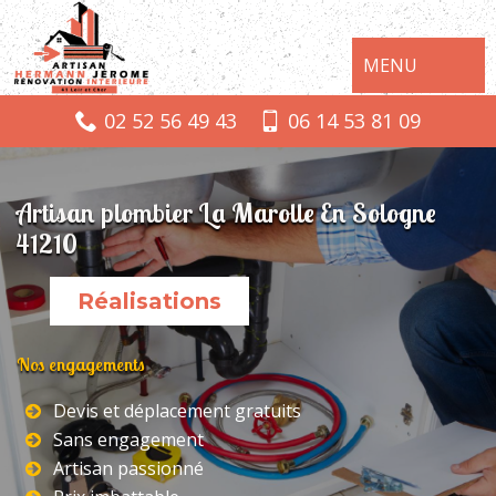
MENU
02 52 56 49 43
06 14 53 81 09
Artisan plombier La Marolle En Sologne
41210
Réalisations
Nos engagements
Devis et déplacement gratuits
Sans engagement
Artisan passionné