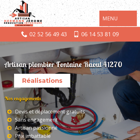
MENU
02 52 56 49 43
06 14 53 81 09
Artisan plombier Fontaine Raoul 41270
Réalisations
Nos engagements
Devis et déplacement gratuits
Sans engagement
Artisan passionné
Prix imbattable