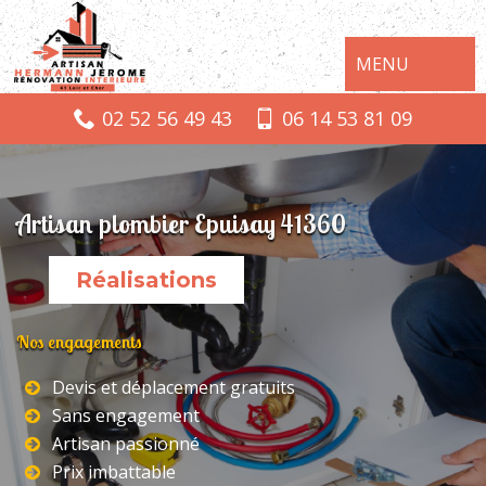
MENU
02 52 56 49 43
06 14 53 81 09
Artisan plombier Epuisay 41360
Réalisations
Nos engagements
Devis et déplacement gratuits
Sans engagement
Artisan passionné
Prix imbattable