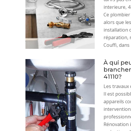
interieure, 4
Ce plombier 
alors que le
installation 
réparation, 
Couffi, dans 
À qui peu
branchem
41110?
Les travaux 
Il est possi
appareils co
interventions
professionne
Rénovation i