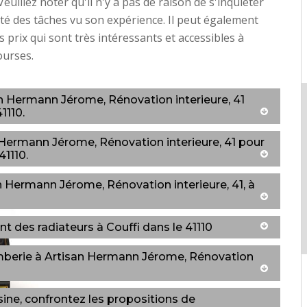
euillez noter qu'il n'y a pas de raison de s'inquiéter
ité des tâches vu son expérience. Il peut également
 prix qui sont très intéressants et accessibles à
ourses.
n Hermann Jérome, Rénovation interieure, 41
1110.
n Hermann Jérome, Rénovation interieure, 41 pour
41110.
an Hermann Jérome, Rénovation interieure, 41, à
t des radiateurs à Couffi dans le 41110
mberie à Artisan Hermann Jérome, Rénovation
ine, confrontez les propositions de