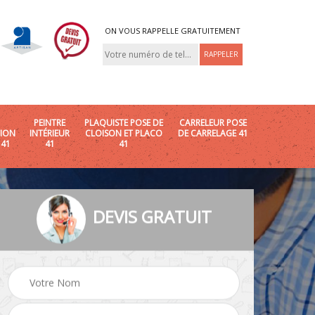
ON VOUS RAPPELLE GRATUITEMENT
PEINTRE
PLAQUISTE POSE DE
CARRELEUR POSE
ION
INTÉRIEUR
CLOISON ET PLACO
DE CARRELAGE 41
 41
41
41
DEVIS GRATUIT