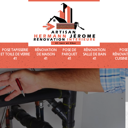
POSE TAPISSERIE
RÉNOVATION
POSE DE
RÉNOVATION
POSE
ET TOILE DE VERRE
DE MAISON
PARQUET
SALLE DE BAIN
RÉNOVAT
41
41
41
41
CUISINE