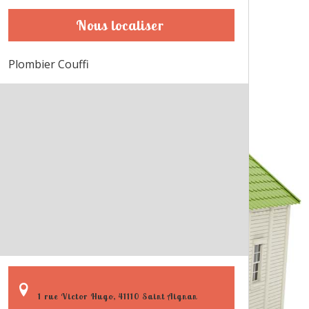
Nous localiser
Plombier Couffi
1 rue Victor Hugo, 41110 Saint Aignan