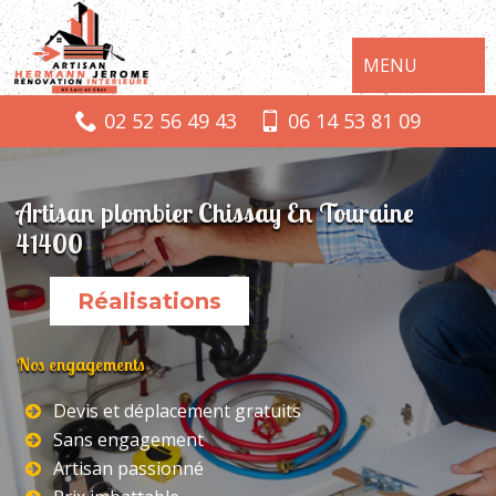
MENU
02 52 56 49 43
06 14 53 81 09
Artisan plombier Chissay En Touraine
41400
Réalisations
Nos engagements
Devis et déplacement gratuits
Sans engagement
Artisan passionné