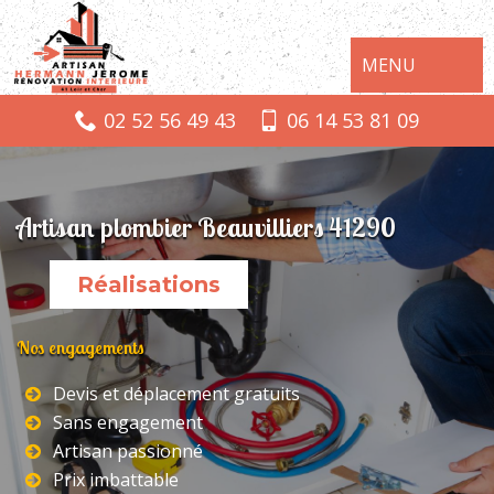
MENU
02 52 56 49 43
06 14 53 81 09
Artisan plombier Beauvilliers 41290
Réalisations
Nos engagements
Devis et déplacement gratuits
Sans engagement
Artisan passionné
Prix imbattable