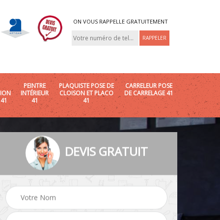
ON VOUS RAPPELLE GRATUITEMENT
PEINTRE
PLAQUISTE POSE DE
CARRELEUR POSE
ION
INTÉRIEUR
CLOISON ET PLACO
DE CARRELAGE 41
 41
41
41
DEVIS GRATUIT