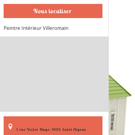
Nous localiser
Peintre Intérieur Villeromain
1 rue Victor Hugo, 41110 Saint Aignan