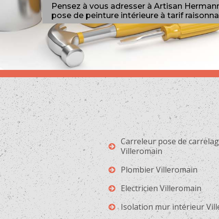
Pensez à vous adresser à Artisan Hermann
pose de peinture intérieure à tarif raisonna
Carreleur pose de carrela
Villeromain
Plombier Villeromain
Electricien Villeromain
Isolation mur intérieur Vil