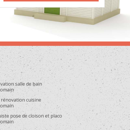
ation salle de bain
eromain
 rénovation cuisine
eromain
iste pose de cloison et placo
eromain