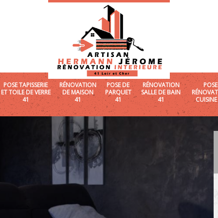
POSE TAPISSERIE
RÉNOVATION
POSE DE
RÉNOVATION
POSE
ET TOILE DE VERRE
DE MAISON
PARQUET
SALLE DE BAIN
RÉNOVAT
41
41
41
41
CUISINE