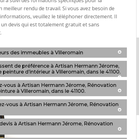
i a suivi des formations spécifiques pour la
n meilleur rendu de travail. Si vous avez besoin de
informations, veuillez le téléphoner directement. Il
 un devis qui est totalement gratuit et sans
.
ieurs des immeubles à Villeromain
ressent de préférence à Artisan Hermann Jérome,
peinture d’intérieur à Villeromain, dans le 41100.
fiez-vous à Artisan Hermann Jérome, Rénovation
inture à Villeromain, dans le 41100.
ssez-vous à Artisan Hermann Jérome, Rénovation
e devis à Artisan Hermann Jérome, Rénovation