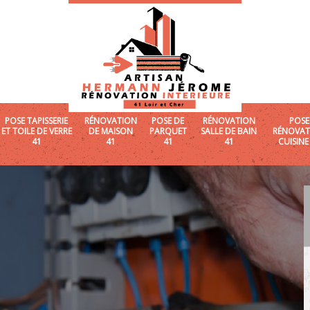
POSE TAPISSERIE
RÉNOVATION
POSE DE
RÉNOVATION
POSE
ET TOILE DE VERRE
DE MAISON
PARQUET
SALLE DE BAIN
RÉNOVAT
41
41
41
41
CUISINE