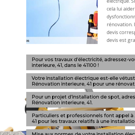
électrique. 
cela lui aid
dysfonction
rénovation. I
devis corres
devis est gr
Pour vos travaux d’électricité, adressez-
interieure, 41, dans le 41100 !
Votre installation électrique est-elle vét
Rénovation interieure, 41 pour une rénovat
Pour un projet d’installation de spot, ad
Rénovation interieure, 41.
Particuliers et professionnels font appel 
41 pour les travaux relatifs à une installat
Mise aux normes de votre installation éle