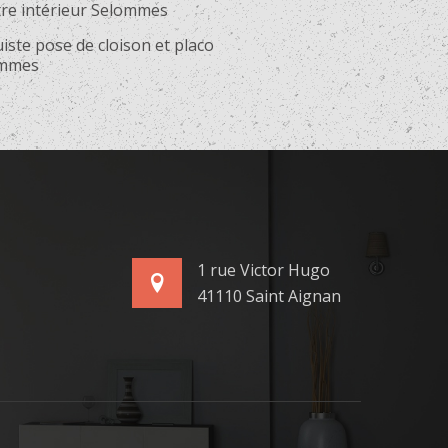
tre intérieur Selommes
iste pose de cloison et placo
ommes
1 rue Victor Hugo
41110 Saint Aignan