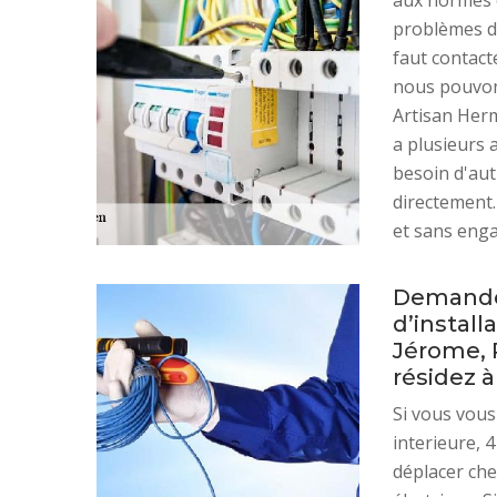
aux normes é
problèmes d'
faut contact
nous pouvons
Artisan Herm
a plusieurs 
besoin d'aut
directement.
et sans eng
Demandez
d’install
Jérome, R
résidez 
Si vous vou
interieure, 4
déplacer che