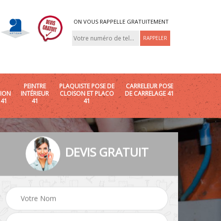
ON VOUS RAPPELLE GRATUITEMENT
PEINTRE
PLAQUISTE POSE DE
CARRELEUR POSE
ION
INTÉRIEUR
CLOISON ET PLACO
DE CARRELAGE 41
 41
41
41
DEVIS GRATUIT