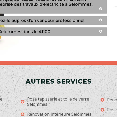
reprise des travaux d’électricité à Selommes,
tez-le auprès d’un vendeur professionnel
 Selommes dans le 41100
AUTRES SERVICES
ge
Pose tapisserie et toile de verre
Réno
Selommes
Pose
Rénovation intérieure Selommes