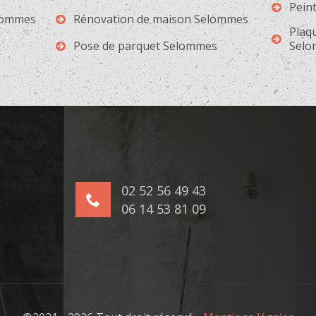
Pein
elommes
Rénovation de maison Selommes
Plaqu
Pose de parquet Selommes
Sel
02 52 56 49 43
06 14 53 81 09