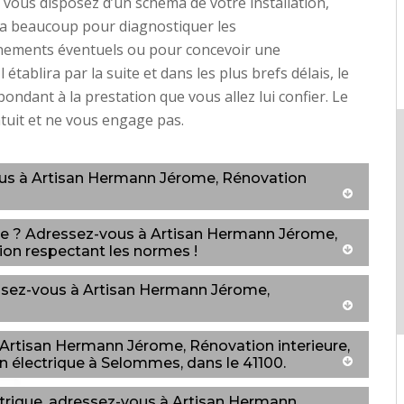
Si vous disposez d’un schéma de votre installation,
era beaucoup pour diagnostiquer les
nements éventuels ou pour concevoir une
l établira par la suite et dans les plus brefs délais, le
pondant à la prestation que vous allez lui confier. Le
atuit et ne vous engage pas.
vous à Artisan Hermann Jérome, Rénovation
uste ? Adressez-vous à Artisan Hermann Jérome,
ion respectant les normes !
ressez-vous à Artisan Hermann Jérome,
à Artisan Hermann Jérome, Rénovation interieure,
ion électrique à Selommes, dans le 41100.
ctrique, adressez-vous à Artisan Hermann