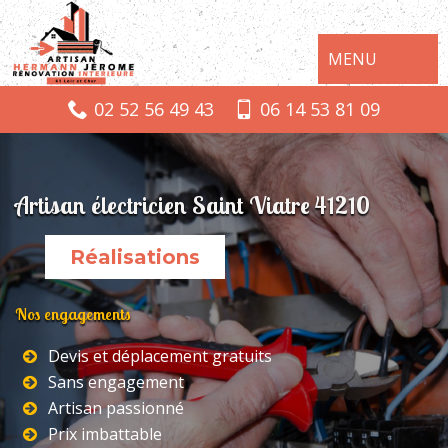
MENU
02 52 56 49 43
06 14 53 81 09
Artisan électricien Saint Viatre 41210
Réalisations
Nos engagements
Devis et déplacement gratuits
Sans engagement
Artisan passionné
Prix imbattable