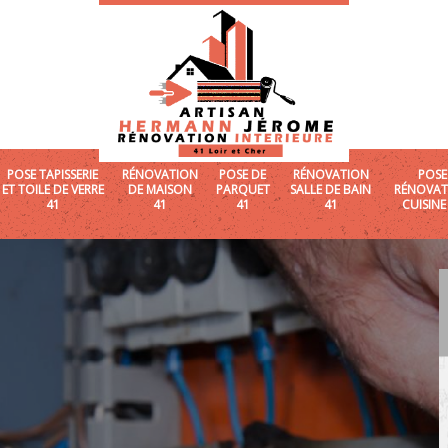
POSE TAPISSERIE
RÉNOVATION
POSE DE
RÉNOVATION
POSE
ET TOILE DE VERRE
DE MAISON
PARQUET
SALLE DE BAIN
RÉNOVAT
41
41
41
41
CUISINE