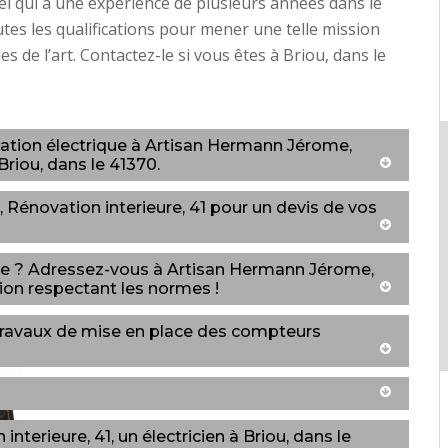
l qui a une expérience de plusieurs années dans le
utes les qualifications pour mener une telle mission
es de l’art. Contactez-le si vous êtes à Briou, dans le
lation électrique à Artisan Hermann Jérome,
Briou, dans le 41370.
Rénovation interieure, 41 pour un devis de vos
uste ? Adressez-vous à Artisan Hermann Jérome,
ion respectant les normes !
 travaux de mise en place des compteurs
terieure, 41, un électricien à Briou, dans le