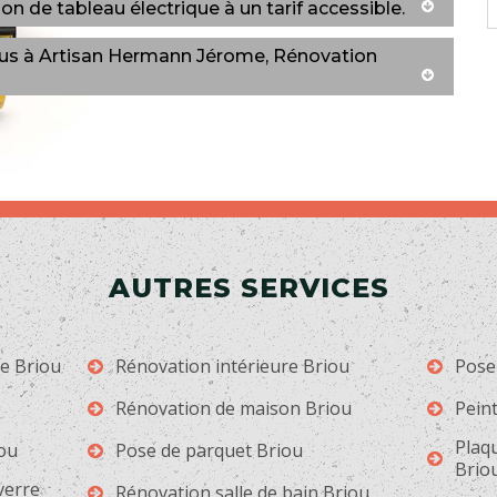
ion de tableau électrique à un tarif accessible.
vous à Artisan Hermann Jérome, Rénovation
AUTRES SERVICES
ge Briou
Rénovation intérieure Briou
Pose
Rénovation de maison Briou
Peint
Plaqu
iou
Pose de parquet Briou
Brio
 verre
Rénovation salle de bain Briou