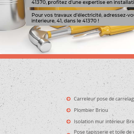
41370, profitez d’une expertise en installat
Pour vos travaux d’électricité, adressez-
interieure, 41, dans le 41370 !
Carreleur pose de carrela
Plombier Briou
Isolation mur intérieur Br
Pose tapisserie et toile de