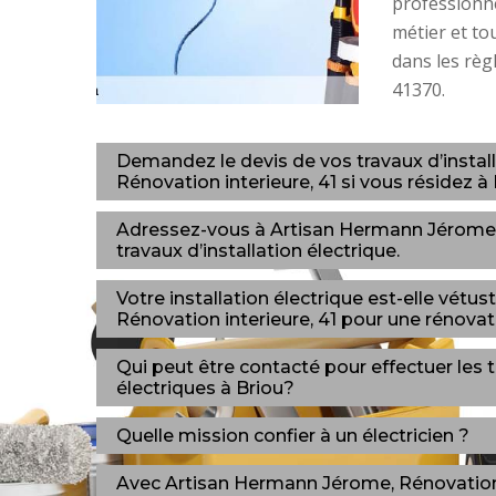
professionne
métier et to
dans les règl
41370.
Demandez le devis de vos travaux d’instal
Rénovation interieure, 41 si vous résidez à 
Adressez-vous à Artisan Hermann Jérome, 
travaux d’installation électrique.
Votre installation électrique est-elle vét
Rénovation interieure, 41 pour une rénovat
Qui peut être contacté pour effectuer les
électriques à Briou?
Quelle mission confier à un électricien ?
Avec Artisan Hermann Jérome, Rénovation in