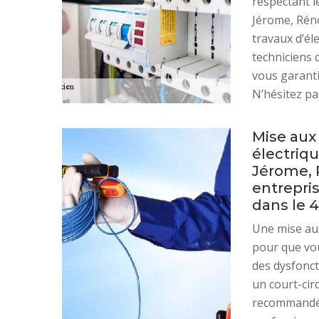
respectant l
Jérome, Réno
travaux d’éle
techniciens 
vous garanti
N’hésitez pas
Mise aux
électriq
Jérome, R
entrepris
dans le 4
Une mise aux
pour que vou
des dysfonct
un court-circ
recommandé d