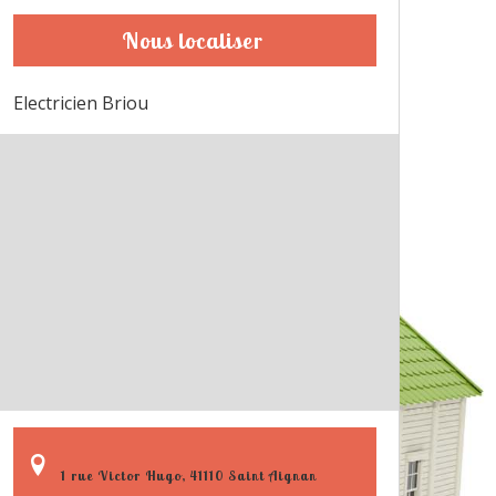
Nous localiser
Electricien Briou
1 rue Victor Hugo, 41110 Saint Aignan