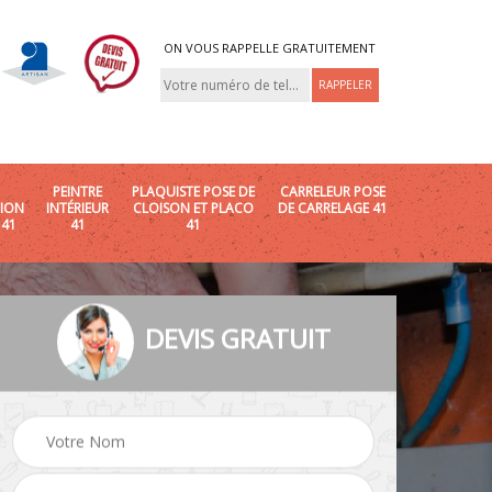
ON VOUS RAPPELLE GRATUITEMENT
PEINTRE
PLAQUISTE POSE DE
CARRELEUR POSE
ION
INTÉRIEUR
CLOISON ET PLACO
DE CARRELAGE 41
 41
41
41
DEVIS GRATUIT