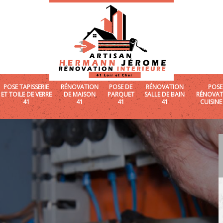
POSE TAPISSERIE
RÉNOVATION
POSE DE
RÉNOVATION
POSE
ET TOILE DE VERRE
DE MAISON
PARQUET
SALLE DE BAIN
RÉNOVAT
41
41
41
41
CUISINE