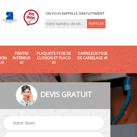
ON VOUS RAPPELLE GRATUITEMENT
PEINTRE
PLAQUISTE POSE DE
CARRELEUR POSE
ION
INTÉRIEUR
CLOISON ET PLACO
DE CARRELAGE 41
 41
41
41
DEVIS GRATUIT