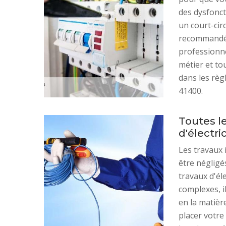
des dysfonct
un court-circ
recommandé d
professionne
métier et to
dans les règl
41400.
Toutes le
d'électr
Les travaux 
être négligés
travaux d'éle
complexes, i
en la matièr
placer votr