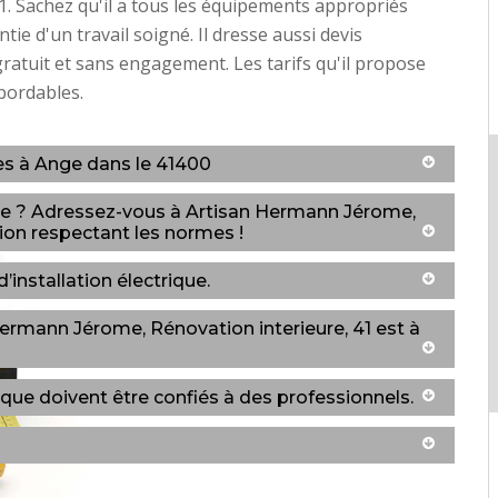
41. Sachez qu'il a tous les équipements appropriés
tie d'un travail soigné. Il dresse aussi devis
ratuit et sans engagement. Les tarifs qu'il propose
bordables.
es à Ange dans le 41400
uste ? Adressez-vous à Artisan Hermann Jérome,
ion respectant les normes !
’installation électrique.
n Hermann Jérome, Rénovation interieure, 41 est à
ique doivent être confiés à des professionnels.