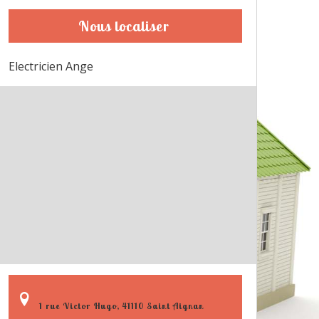
Nous localiser
Electricien Ange
1 rue Victor Hugo, 41110 Saint Aignan