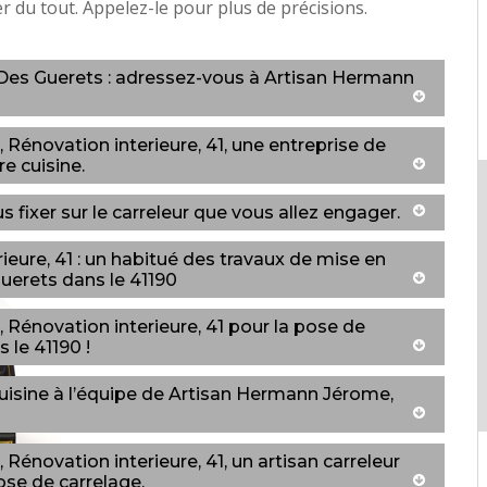
er du tout. Appelez-le pour plus de précisions.
e Des Guerets : adressez-vous à Artisan Hermann
énovation interieure, 41, une entreprise de
e cuisine.
 fixer sur le carreleur que vous allez engager.
eure, 41 : un habitué des travaux de mise en
uerets dans le 41190
Rénovation interieure, 41 pour la pose de
s le 41190 !
cuisine à l’équipe de Artisan Hermann Jérome,
énovation interieure, 41, un artisan carreleur
ose de carrelage.