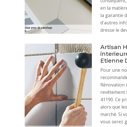
conséquent, 
en la matièr
la garantie 
d'autres inf
dresse le de
Artisan 
interieur
Etienne 
Pour une nou
recommandé 
Rénovation i
revêtement s
41190. Ce pr
alors que les
marché. Si v
vous serez g