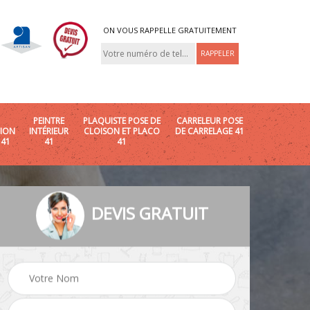
ON VOUS RAPPELLE GRATUITEMENT
PEINTRE
PLAQUISTE POSE DE
CARRELEUR POSE
ION
INTÉRIEUR
CLOISON ET PLACO
DE CARRELAGE 41
 41
41
41
DEVIS GRATUIT