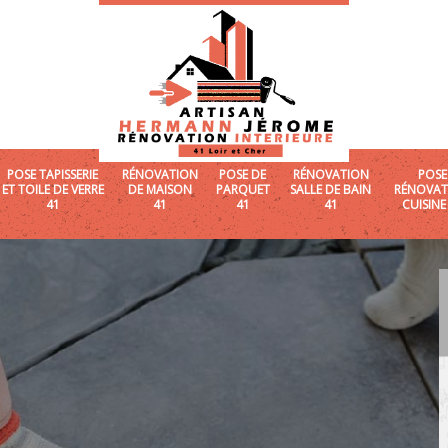
POSE TAPISSERIE
RÉNOVATION
POSE DE
RÉNOVATION
POSE
ET TOILE DE VERRE
DE MAISON
PARQUET
SALLE DE BAIN
RÉNOVAT
41
41
41
41
CUISINE