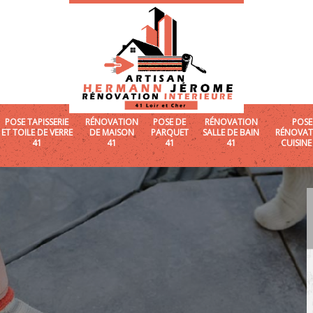
POSE TAPISSERIE
RÉNOVATION
POSE DE
RÉNOVATION
POSE
ET TOILE DE VERRE
DE MAISON
PARQUET
SALLE DE BAIN
RÉNOVAT
41
41
41
41
CUISINE