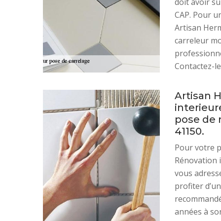
doit avoir s
CAP. Pour un
Artisan Herm
carreleur mo
professionne
Contactez-le 
Artisan 
interieur
pose de 
41150.
Pour votre 
Rénovation i
vous adresse
profiter d’u
recommandé 
années à son