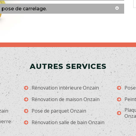
a pose de carrelage.
AUTRES SERVICES
Rénovation intérieure Onzain
Pose
Rénovation de maison Onzain
Peint
Plaqu
zain
Pose de parquet Onzain
Onza
 verre
Rénovation salle de bain Onzain