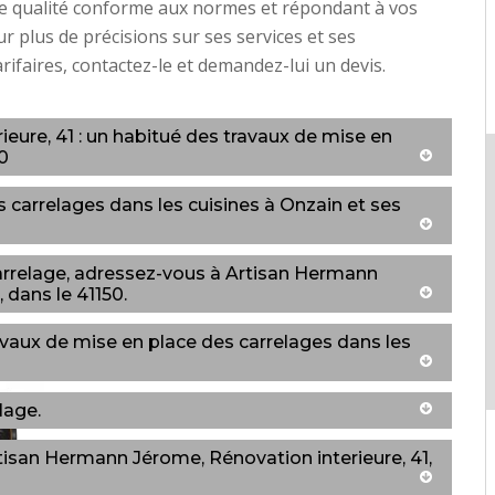
de qualité conforme aux normes et répondant à vos
ur plus de précisions sur ses services et ses
arifaires, contactez-le et demandez-lui un devis.
eure, 41 : un habitué des travaux de mise en
0
 carrelages dans les cuisines à Onzain et ses
rrelage, adressez-vous à Artisan Hermann
 dans le 41150.
ravaux de mise en place des carrelages dans les
lage.
tisan Hermann Jérome, Rénovation interieure, 41,