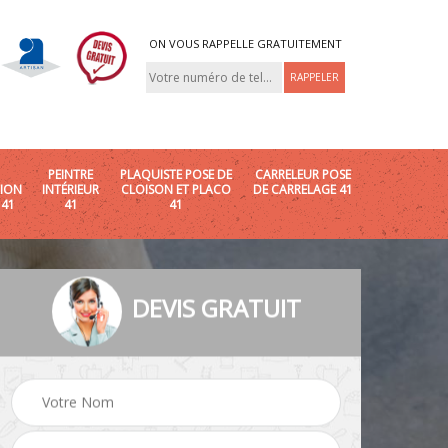
ON VOUS RAPPELLE GRATUITEMENT
PEINTRE
PLAQUISTE POSE DE
CARRELEUR POSE
ION
INTÉRIEUR
CLOISON ET PLACO
DE CARRELAGE 41
 41
41
41
DEVIS GRATUIT