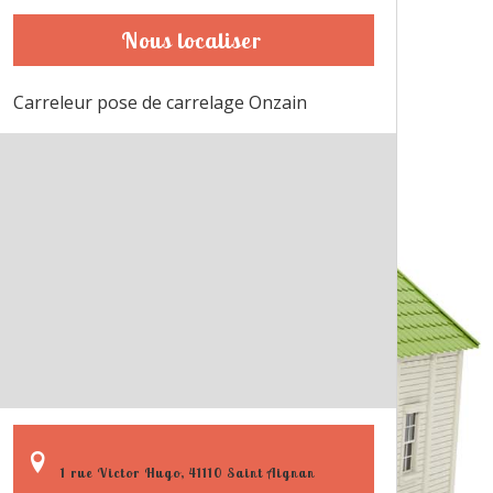
Nous localiser
Carreleur pose de carrelage Onzain
1 rue Victor Hugo, 41110 Saint Aignan