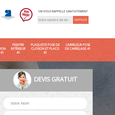
ON VOUS RAPPELLE GRATUITEMENT
PEINTRE
PLAQUISTE POSE DE
CARRELEUR POSE
ION
INTÉRIEUR
CLOISON ET PLACO
DE CARRELAGE 41
 41
41
41
DEVIS GRATUIT