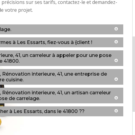
 précisions sur ses tarifs, contactez-le et demandez-
de votre projet.
lage.
s à Les Essarts, fiez-vous à {client !
eure, 41, un carreleur à appeler pour une pose
e 41800.
énovation interieure, 41, une entreprise de
e cuisine.
énovation interieure, 41, un artisan carreleur
ose de carrelage.
her à Les Essarts, dans le 41800 ??