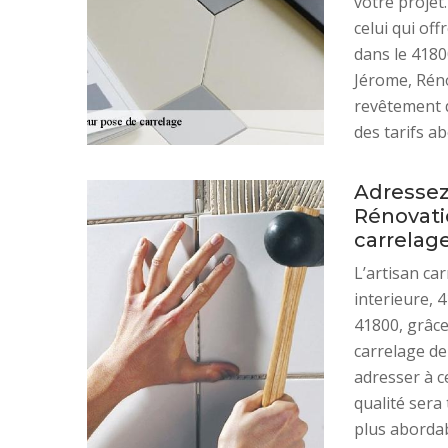
votre projet
celui qui off
dans le 418
Jérome, Réno
revêtement d
des tarifs a
Adressez
Rénovatio
carrelage
L’artisan ca
interieure, 
41800, grâce
carrelage de
adresser à ce
qualité sera
plus abordab