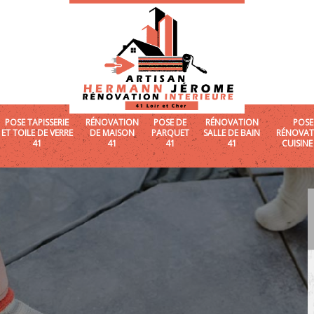
POSE TAPISSERIE
RÉNOVATION
POSE DE
RÉNOVATION
POSE
ET TOILE DE VERRE
DE MAISON
PARQUET
SALLE DE BAIN
RÉNOVAT
41
41
41
41
CUISINE