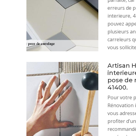
parfaite, car
erreurs de 
interieure, 
pouvez appel
plusieurs an
carreleurs qu
vous sollicit
Artisan 
interieur
pose de 
41400.
Pour votre 
Rénovation i
vous adresse
profiter d’u
recommandé 