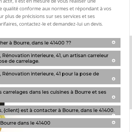
 actif, il est en mesure de vous réaliser une
de qualité conforme aux normes et répondant à vos
ur plus de précisions sur ses services et ses
arifaires, contactez-le et demandez-lui un devis.
her à Bourre, dans le 41400 ??
énovation interieure, 41, un artisan carreleur
ose de carrelage.
Rénovation interieure, 41 pour la pose de
 carrelages dans les cuisines à Bourre et ses
 {client) est à contacter à Bourre, dans le 41400.
à Bourre dans le 41400