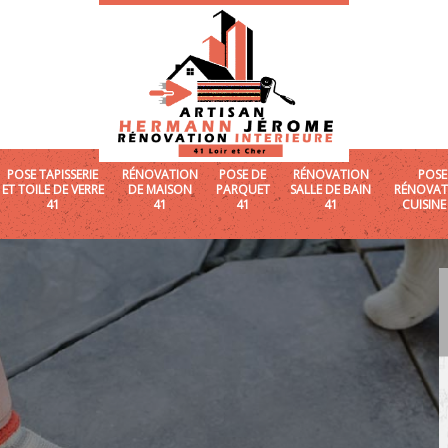
POSE TAPISSERIE
RÉNOVATION
POSE DE
RÉNOVATION
POSE
ET TOILE DE VERRE
DE MAISON
PARQUET
SALLE DE BAIN
RÉNOVAT
41
41
41
41
CUISINE