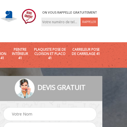
ON VOUS RAPPELLE GRATUITEMENT
PEINTRE
PLAQUISTE POSE DE
CARRELEUR POSE
ION
INTÉRIEUR
CLOISON ET PLACO
DE CARRELAGE 41
 41
41
41
DEVIS GRATUIT